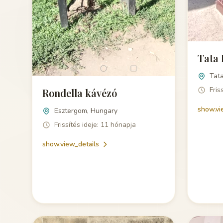
Tata 
Tat
Fris
Rondella kávézó
show.vi
Esztergom, Hungary
Frissítés ideje: 11 hónapja
show.view_details