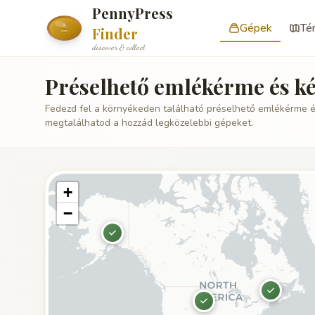
PennyPress
Gépek
Té
Finder
discover & collect
Préselhető emlékérme és k
Fedezd fel a környékeden található préselhető emlékérme é
megtalálhatod a hozzád legközelebbi gépeket.
+
−