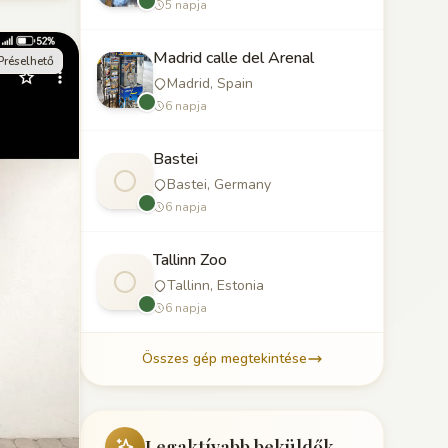
5 napja
Madrid calle del Arenal
Préselhető
Madrid, Spain
6 napja
Bastei
Bastei, Germany
6 napja
Tallinn Zoo
Tallinn, Estonia
6 napja
Összes gép megtekintése
Legaktívabb beküldők