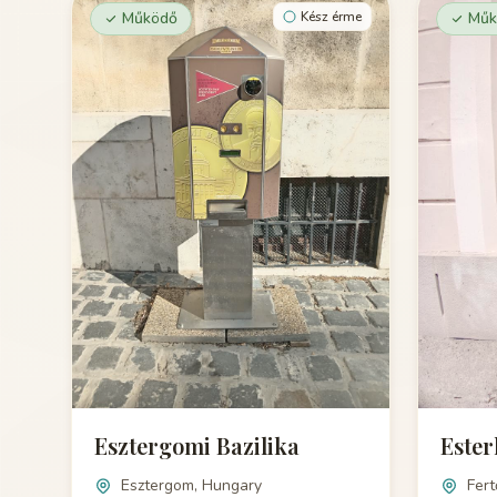
Működő
Kész érme
Műk
Esztergomi Bazilika
Ester
Esztergom, Hungary
Fer