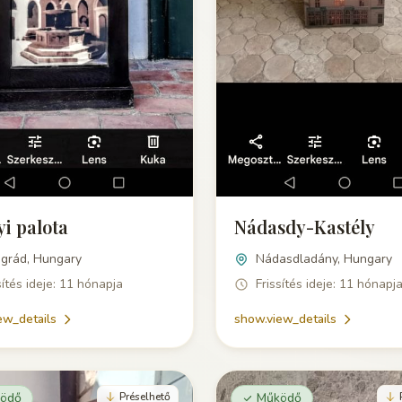
yi palota
Nádasdy-Kastély
egrád, Hungary
Nádasdladány, Hungary
sítés ideje: 11 hónapja
Frissítés ideje: 11 hónapj
ew_details
show.view_details
ödő
Préselhető
Működő