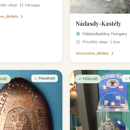
sítés ideje: 11 hónapja
ew_details
Nádasdy-Kastély
Nádasdladány, Hungary
Frissítés ideje: 1 éve
show.view_details
ödő
Préselhető
Működő