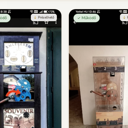
ödő
Préselhető
Működő