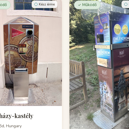
ödő
Kész érme
Működő
házy-kastély
tőd, Hungary