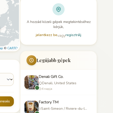
A hozzád közeli gépek megtekintéséhez
kérjük,
jelentkezz be
regisztrálj
vagy
ap
©
CARTO
Legújabb gépek
Denali Gift Co.
Denali, United States
4 napja
eresés
Factory TM
Saint-Simeon / Riviere-du-loup, Canada