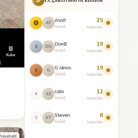
25
Atolf
AT
Gyűjtő
beküldés
19
DonB
2
DO
Gyűjtő
beküldés
19
G János
3
G
Gyűjtő
beküldés
12
szilo
4
SZ
a
Gyűjtő
beküldés
8
Steven
5
ST
Gyűjtő
beküldés
Préselhető