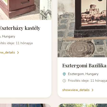
Eszterházy kastély
a, Hungary
sítés ideje: 11 hónapja
ew_details
Esztergomi Bazilika
Esztergom, Hungary
Frissítés ideje: 11 hónapj
show.view_details