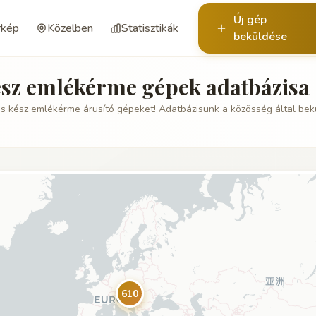
Új gép
rkép
Közelben
Statisztikák
beküldése
ész emlékérme gépek adatbázisa
s kész emlékérme árusító gépeket! Adatbázisunk a közösség által bek
610