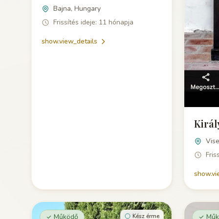
Bajna, Hungary
Frissítés ideje: 11 hónapja
show.view_details
Királ
Vis
Fris
show.vi
Működő
Kész érme
Műk