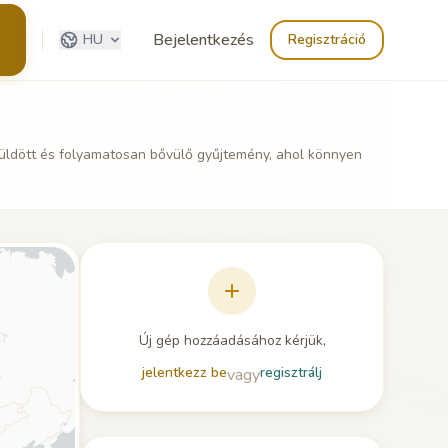
Bejelentkezés
HU
Regisztráció
üldött és folyamatosan bővülő gyűjtemény, ahol könnyen
Új gép hozzáadásához kérjük,
jelentkezz be
regisztrálj
vagy