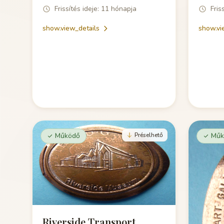
Frissítés ideje: 11 hónapja
Fris
show.view_details
show.vi
Működő
Préselhető
Műk
Riverside Transport