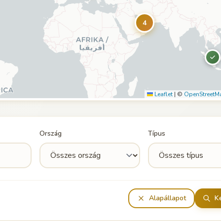
4
Leaflet
|
©
OpenStreetM
Ország
Típus
Alapállapot
K