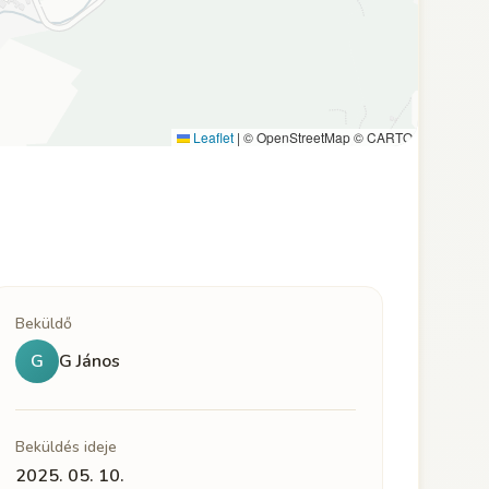
Leaflet
|
© OpenStreetMap © CARTO
Beküldő
G
G János
Beküldés ideje
2025. 05. 10.