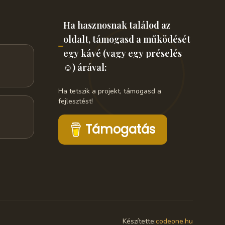
Ha hasznosnak találod az
oldalt, támogasd a működését
egy kávé (vagy egy préselés
☺️) árával:
Ha tetszik a projekt, támogasd a
fejlesztést!
Támogatás
Készítette:
codeone.hu