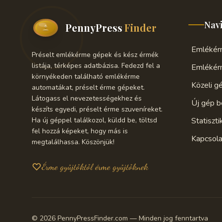
Nav
PennyPress
Finder
Emlékérm
Préselt emlékérme gépek és kész érmék
listája, térképes adatbázisa. Fedezd fel a
Emlékér
környékeden található emlékérme
Közeli g
automatákat, préselt érme gépeket.
Látogass el nevezetességekhez és
Új gép b
készíts egyedi, préselt érme szuveníreket.
Ha új géppel találkozol, küldd be, töltsd
Statiszti
fel hozzá képeket, hogy más is
Kapcsola
megtalálhassa. Köszönjük!
Érme gyűjtőktől érme gyűjtőknek
© 2026 PennyPressFinder.com — Minden jog fenntartva