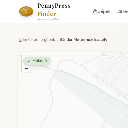
PennyPress
Gépek
Té
Finder
discover & collect
Emlékérme gépek
Sándor Metternich kastély
+
Működő
−