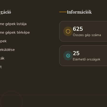
igáció
Információk
e gépek listája
625
me gépek térképe
Összes gép száma
épek
eküldése
25
kák
Elérhető országok
t