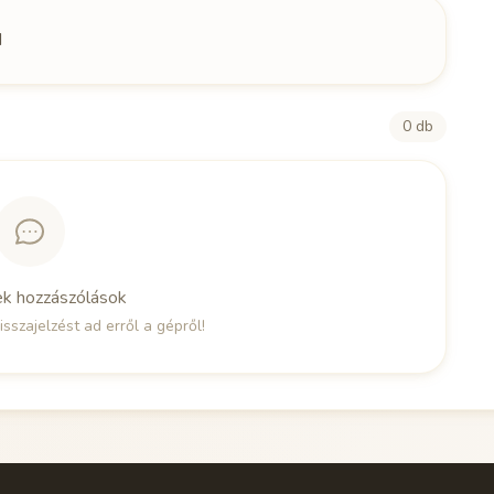
d
0 db
ek hozzászólások
isszajelzést ad erről a gépről!