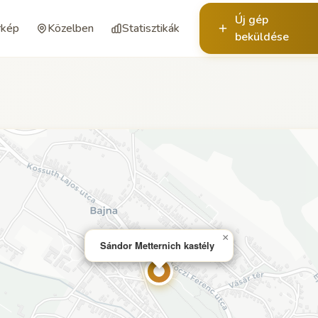
Új gép
rkép
Közelben
Statisztikák
beküldése
×
Sándor Metternich kastély