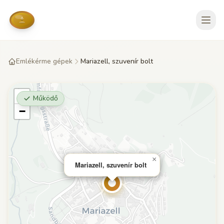
Emlékérme gépek
Mariazell, szuvenír bolt
+
Működő
−
×
Mariazell, szuvenír bolt