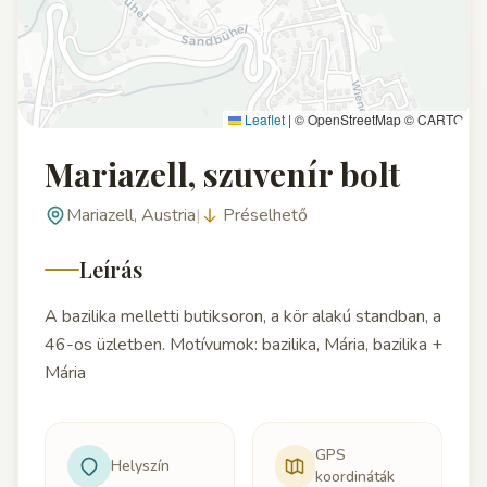
Leaflet
|
© OpenStreetMap © CARTO
Mariazell, szuvenír bolt
Mariazell, Austria
|
Préselhető
Leírás
A bazilika melletti butiksoron, a kör alakú standban, a
46-os üzletben. Motívumok: bazilika, Mária, bazilika +
Mária
GPS
Helyszín
koordináták