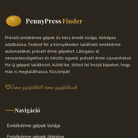
PennyPress
Finder
Préselt emlékérme gépek és kész érmék listája, térképes
adatbázisa. Fedezd fel a környékeden található emlékérme
automatákat, préselt érme gépeket. Látogass el
nevezetességekhez és készíts egyedi, préselt érme szuveníreket.
Ha új géppel találkozol, küldd be, töltsd fel hozzá képeket, hogy
más is megtalálhassa. Köszönjük!
Érme gyűjtőktől érme gyűjtőknek
Navigáció
Emlékérme gépek listája
Emlékérme gépek térképe