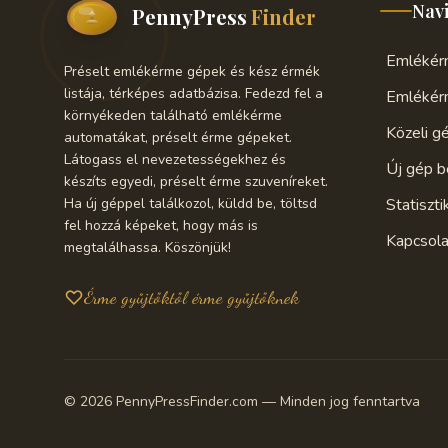
Nav
PennyPress
Finder
Emlékérm
Préselt emlékérme gépek és kész érmék
listája, térképes adatbázisa. Fedezd fel a
Emlékér
környékeden található emlékérme
Közeli g
automatákat, préselt érme gépeket.
Látogass el nevezetességekhez és
Új gép b
készíts egyedi, préselt érme szuveníreket.
Ha új géppel találkozol, küldd be, töltsd
Statiszti
fel hozzá képeket, hogy más is
Kapcsola
megtalálhassa. Köszönjük!
Érme gyűjtőktől érme gyűjtőknek
© 2026 PennyPressFinder.com — Minden jog fenntartva