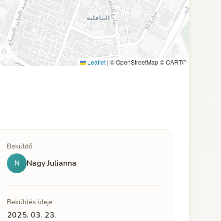
Leaflet
|
© OpenStreetMap © CARTO
Beküldő
N
Nagy Julianna
Beküldés ideje
2025. 03. 23.