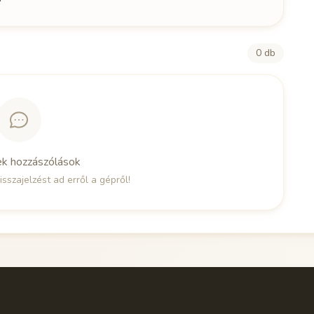
0 db
ek hozzászólások
isszajelzést ad erről a gépről!