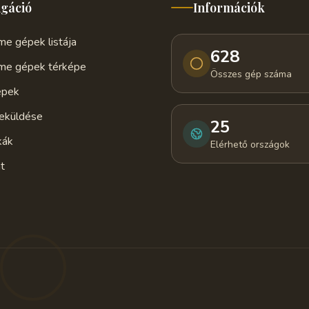
igáció
Információk
e gépek listája
628
me gépek térképe
Összes gép száma
épek
eküldése
25
kák
Elérhető országok
t