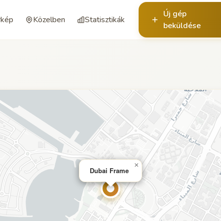
Új gép
rkép
Közelben
Statisztikák
beküldése
×
Dubai Frame