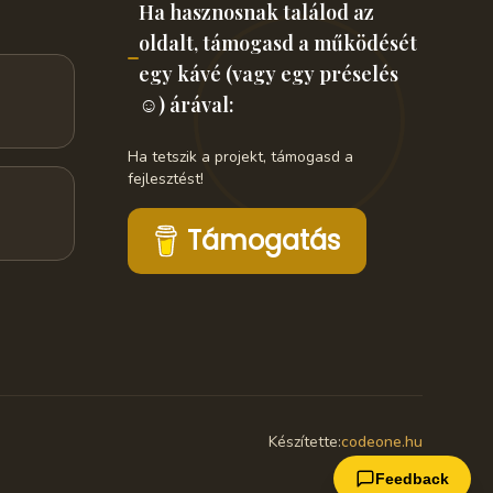
Ha hasznosnak találod az
oldalt, támogasd a működését
egy kávé (vagy egy préselés
☺️) árával:
Ha tetszik a projekt, támogasd a
fejlesztést!
Támogatás
Készítette:
codeone.hu