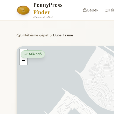
PennyPress
Gépek
Té
Finder
discover & collect
Emlékérme gépek
Dubai Frame
+
Működő
−