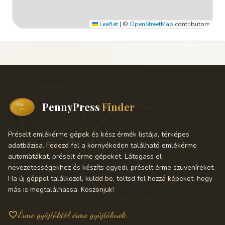
Leaflet
|
©
OpenStreetMap
contributors
PennyPress
Finder
Préselt emlékérme gépek és kész érmék listája, térképes
adatbázisa. Fedezd fel a környékeden található emlékérme
automatákat, préselt érme gépeket. Látogass el
nevezetességekhez és készíts egyedi, préselt érme szuveníreket.
Ha új géppel találkozol, küldd be, töltsd fel hozzá képeket, hogy
más is megtalálhassa. Köszönjük!
Érme gyűjtőktől érme gyűjtőknek