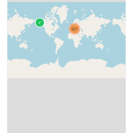
✓
627